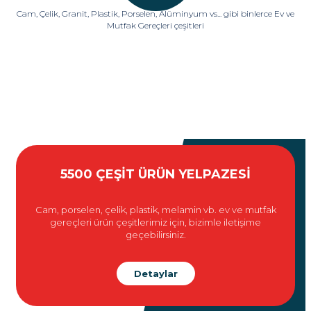
Cam, Çelik, Granit, Plastik, Porselen, Alüminyum vs... gibi binlerce Ev ve
Mutfak Gereçleri çeşitleri
5500 ÇEŞİT ÜRÜN YELPAZESİ
Cam, porselen, çelik, plastik, melamin vb. ev ve mutfak
gereçleri ürün çeşitlerimiz için, bizimle iletişime
geçebilirsiniz.
Detaylar