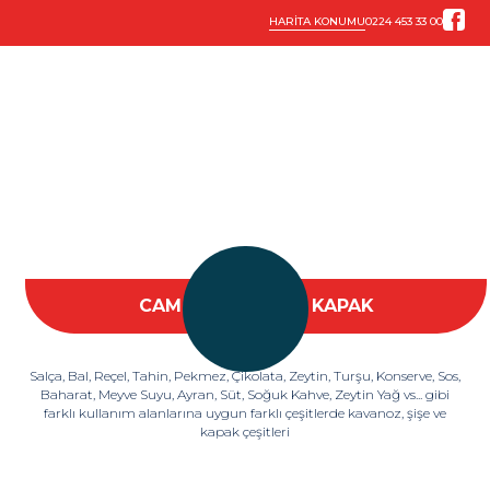
HARİTA KONUMU
0224 453 33 00
CAM AMBALAJ VE KAPAK
Salça, Bal, Reçel, Tahin, Pekmez, Çikolata, Zeytin, Turşu, Konserve, Sos,
Baharat, Meyve Suyu, Ayran, Süt, Soğuk Kahve, Zeytin Yağ vs... gibi
farklı kullanım alanlarına uygun farklı çeşitlerde kavanoz, şişe ve
kapak çeşitleri