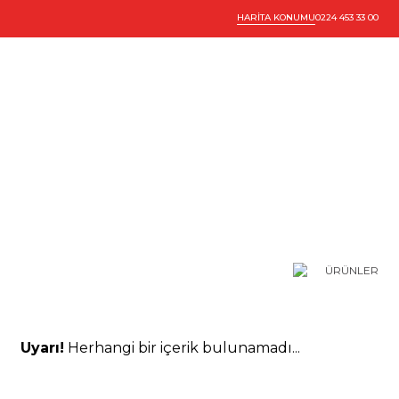
HARİTA KONUMU
0224 453 33 00
PLASTİK AMBALAJLAR
ÜRÜNLER
Uyarı!
Herhangi bir içerik bulunamadı...