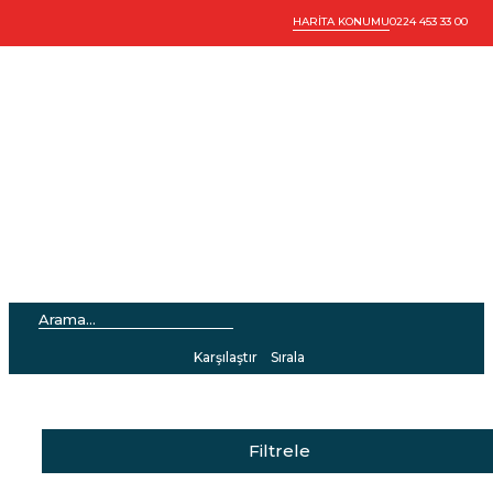
HARİTA KONUMU
0224 453 33 00
ÜRÜNLER
Karşılaştır
Sırala
Filtrele