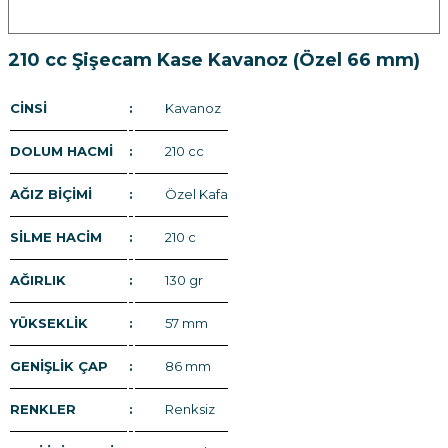
210 cc Şişecam Kase Kavanoz (Özel 66 mm)
CİNSİ
:
Kavanoz
DOLUM HACMİ
:
210 cc
AĞIZ BİÇİMİ
:
Özel Kafa
SİLME HACİM
:
210 c
AĞIRLIK
:
130 gr
YÜKSEKLİK
:
57 mm
GENİŞLİK ÇAP
:
86 mm
RENKLER
:
Renksiz