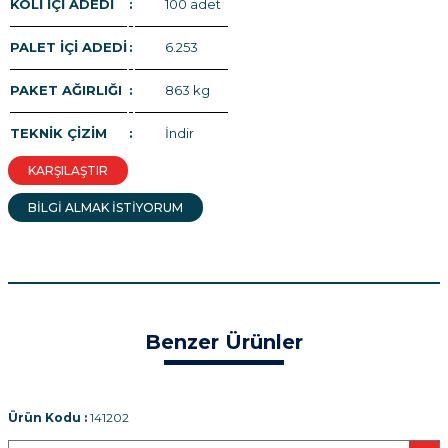
KOLİ İÇİ ADEDİ
:
100 adet
PALET İÇİ ADEDİ
:
6.253
PAKET AĞIRLIĞI
:
863 kg
TEKNİK ÇİZİM
:
İndir
KARŞILAŞTIR
BİLGİ ALMAK İSTİYORUM
Benzer Ürünler
Ürün Kodu :
141202